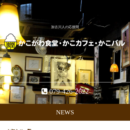
加古川人の応接間
刻を愉しみ
想いを刻む
079-426-2622
NEWS