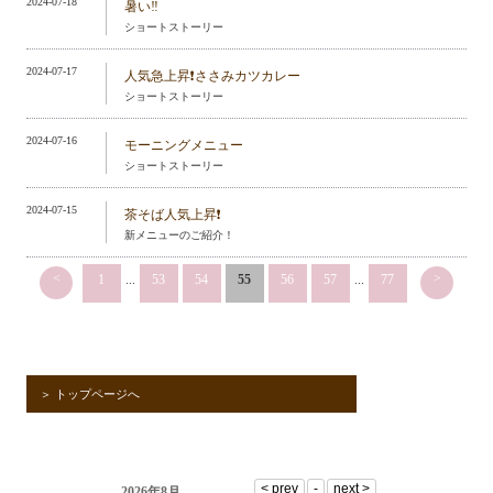
2024-07-18
暑い‼️
ショートストーリー
2024-07-17
人気急上昇❗️ささみカツカレー
ショートストーリー
2024-07-16
モーニングメニュー
ショートストーリー
2024-07-15
茶そば人気上昇❗️
新メニューのご紹介！
<
>
1
...
53
54
55
56
57
...
77
＞ トップページへ
2026年8月