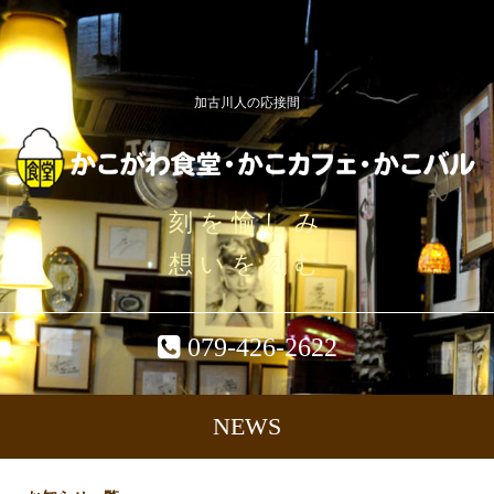
加古川人の応接間
刻を愉しみ
想いを刻む
079-426-2622
NEWS