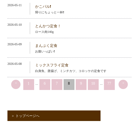
2026-05-11
かこバル❗️
帰りにちょっと一杯❗️
2026-05-10
とんかつ定食！
ロース肉140g
2026-05-09
まんぷく定食
お腹いっぱい❗️
2026-05-08
ミックスフライ定食
白身魚、唐揚げ、ミンチカツ、コロッケの定食です
<
>
1
...
6
7
8
9
10
...
77
＞ トップページへ