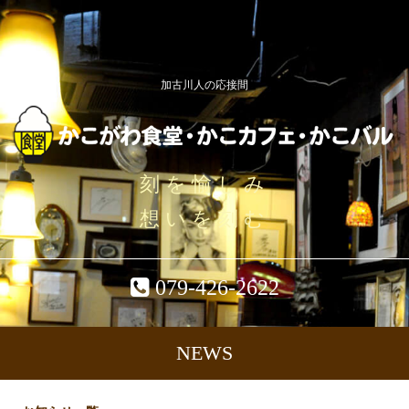
加古川人の応接間
刻を愉しみ
想いを刻む
079-426-2622
NEWS