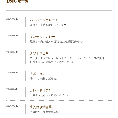
お知らせ一覧
2026-05-17
ハンバーグカレー！
本日もご来店お待ちしてます❣️
2026-05-16
ミンチカツカレー
野菜と牛肉の旨みが 溶け込んだ濃厚な味わい
2026-05-15
クワトロピザ
ゴーダ、モツァレラ、レッドチェダー、サムソー チーズの美味
しさぎゅっと詰めてピザになりました
2026-05-14
ナポリタン
懐かしい鉄板ナポリタン
2026-05-13
カレードリア❗️
一度食べたらハマるぜベイビー❣️
2026-05-12
生姜焼き焼き重
本日のかこがわ食堂の様子