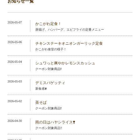
お知らせ一覧
2026-05-07
かこがわ定食！
唐揚げ、ハンバーグ、エビフライの定番メニュー
2026-05-06
チキンステーキオニオンガーリック定食
かこがわ食堂の様子！
2026-05-04
シュワっと爽やかレモンスカッシュ
クーポン対象商品❗️
2026-05-03
デミスパゲッティ
新食感❣️
2026-05-02
茶そば
クーポン対象商品❗️
2026-04-30
雨の日はハヤシライス❣️
クーポン対象商品‼️