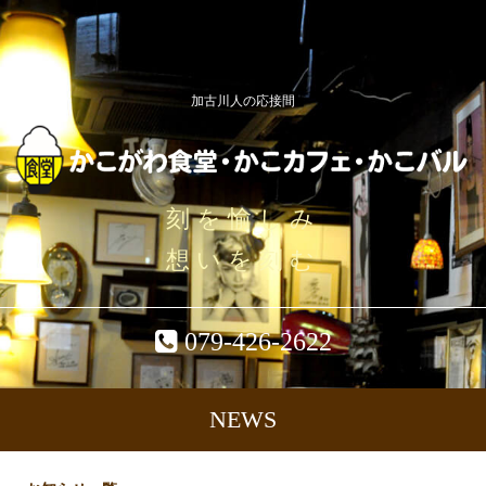
加古川人の応接間
刻を愉しみ
想いを刻む
079-426-2622
NEWS