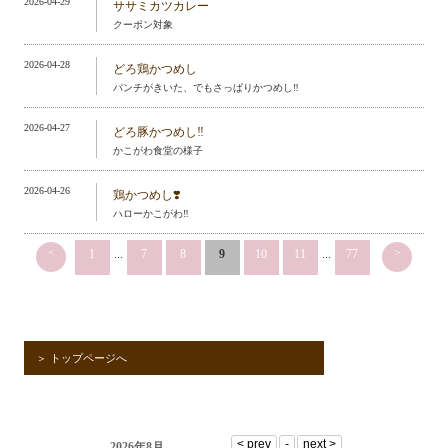
2026-04-29
ササミカツカレー
クーポン対象
2026-04-28
どろ鶏かつめし
パンチがきいた、でもさっぱりかつめし‼️
2026-04-27
どろ豚かつめし‼️
かこがわ食堂の様子
2026-04-26
鶏かつめし❣️
ハローかこがわ‼️
<
>
1
...
7
8
9
10
11
...
77
＞ トップページへ
2026年8月