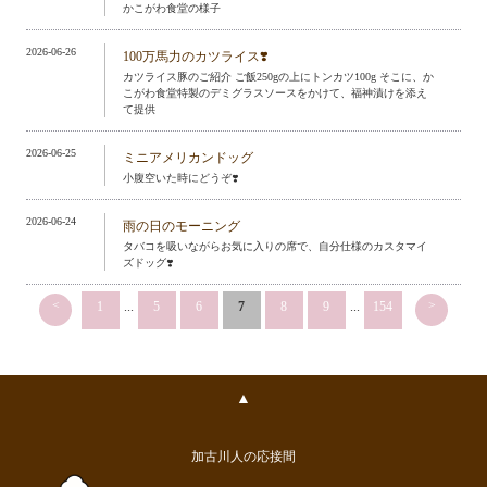
かこがわ食堂の様子
2026-06-26
100万馬力のカツライス❣️
カツライス豚のご紹介 ご飯250gの上にトンカツ100g そこに、か
こがわ食堂特製のデミグラスソースをかけて、福神漬けを添え
て提供
2026-06-25
ミニアメリカンドッグ
小腹空いた時にどうぞ❣️
2026-06-24
雨の日のモーニング
タバコを吸いながらお気に入りの席で、自分仕様のカスタマイ
ズドッグ❣️
<
>
1
...
5
6
7
8
9
...
154
▲
加古川人の応接間