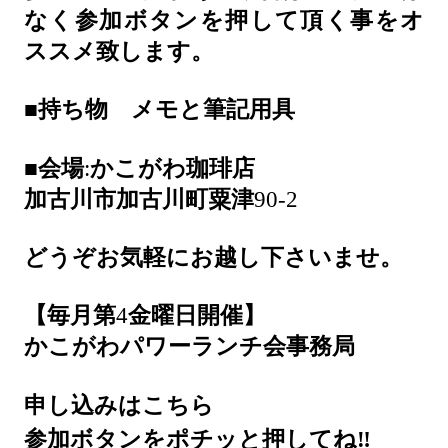
なく参加ボタンを押して頂く事をオ
ススメ致します。
■
持ち物 メモと筆記用具
■
会場
:
かこがわ珈琲店
加古川市加古川町粟津
90-2
どうぞお気軽にお越し下さいませ。
【毎月第
4
金曜日開催】
かこがわパワーランチ会事務局
申し込みはこちら
‼
参加ボタンをポチッと押してね