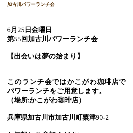
加古川パワーランチ会
6
月
25
日金曜日
第
55
回加古川パワーランチ会
【出会いは夢の始まり】
このランチ会ではかこがわ珈琲店で
パワーランチをご用意します。
（場所
:
かこがわ珈琲店）
兵庫県加古川市加古川町粟津
90-2