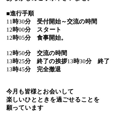
■
進行手順
11
時
30
分 受付開始～交流の時間
12
時
00
分 スタート
12
時
05
分 食事開始。
12
時
50
分 交流の時間
13
時
25
分 終了の挨拶
13
時
30
分 終了
13
時
45
分 完全撤退
今月も皆様とお会いして
楽しいひとときを過ごせることを
願っています