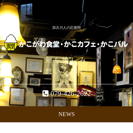
加古川人の応接間
刻を愉しみ
想いを刻む
079-426-2622
NEWS