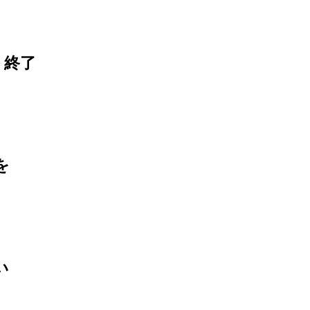
 終了
を
い