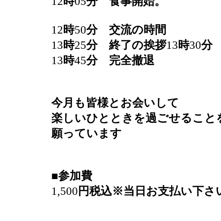
12
時
05
分 食事開始。
12
時
50
分 交流の時間
13
時
25
分 終了の挨拶
13
時
30
分
13
時
45
分 完全撤退
今月も皆様とお会いして
楽しいひとときを過ごせること
願っています
■
参加費
1,500
円税込※当日お支払い下さ