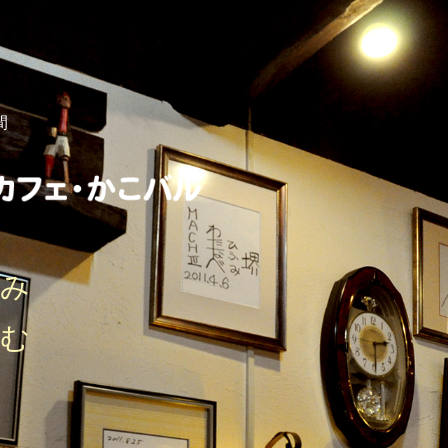
間
しみ
刻む