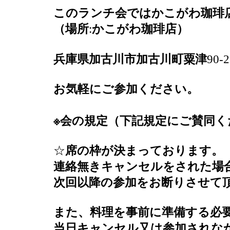
このランチ会ではかこがわ珈琲
（場所
:
かこがわ珈琲店）
兵庫県加古川市加古川町粟津
90-2
お気軽にご参加ください。
※
会の規定（下記規定にご賛同く
☆
席の枠が決まっております。
連絡無きキャンセルをされた場
次回以降の参加をお断りさせて
また、料理を事前に準備する必
当日キャンセル又は参加されな