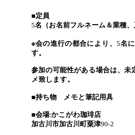
■
定員
5
名（お名前フルネーム＆業種、
※
会の進行の都合により、
5
名
す。
参加の可能性がある場合は、未
メ致します。
■
持ち物 メモと筆記用具
■
会場
:
かこがわ珈琲店
加古川市加古川町粟津
90-2