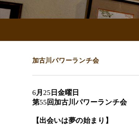
加古川パワーランチ会
6
月
25
日金曜日
第
55
回加古川パワーランチ会
【出会いは夢の始まり】