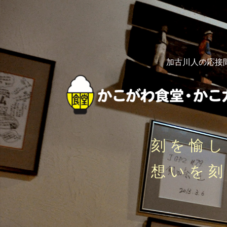
加古川人の応接
刻を愉
想いを