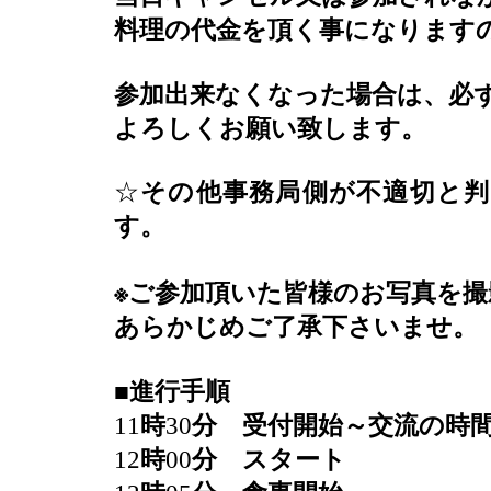
料理の代金を頂く事になります
参加出来なくなった場合は、必
よろしくお願い致します。
☆
その他事務局側が不適切と
す。
※
ご参加頂いた皆様のお写真を撮
あらかじめご了承下さいませ。
■
進行手順
11
時
30
分 受付開始～交流の時
12
時
00
分 スタート