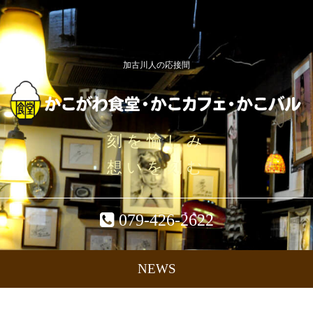
加古川人の応接間
刻を愉しみ
想いを刻む
079-426-2622
NEWS