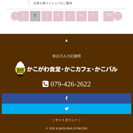
お持ち帰りメニューのご案内
<
>
1
2
3
4
5
6
7
...
154
▲
加古川人の応接間
079-426-2622
｜サイトポリシー｜
© 2024 KAKOGAWA SYOKUDO