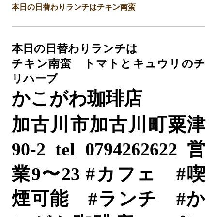
本日の日替わりランチはチキン南蛮
本日の日替わりランチは
チキン南蛮 トマトとキュウリのチ
リハーブ
かこがわ珈琲店
加古川市加古川町粟津
90-2 tel 0794262622
営
業
9
〜
23 #
カフェ
#
喫
煙可能
#
ランチ
#
か