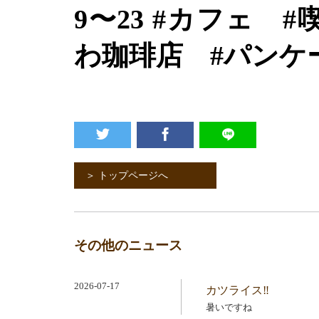
9
〜
23 #
カフェ
#
わ珈琲店
#
パンケ
＞ トップページへ
その他のニュース
2026-07-17
カツライス‼️
暑いですね