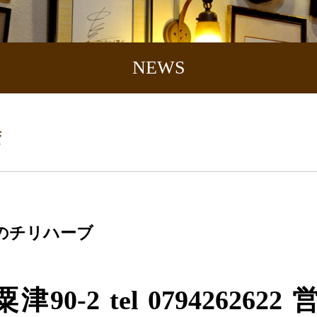
NEWS
蛮
のチリハーブ
粟津
90-2 tel 0794262622