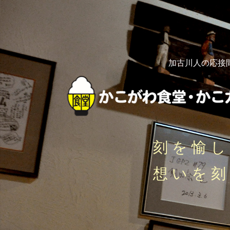
加古川人の応接
刻を愉
想いを