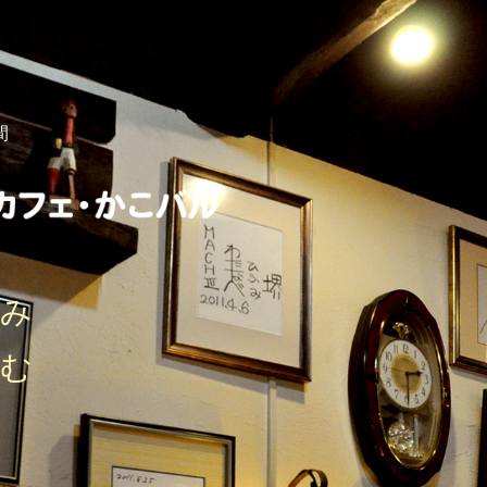
間
しみ
刻む