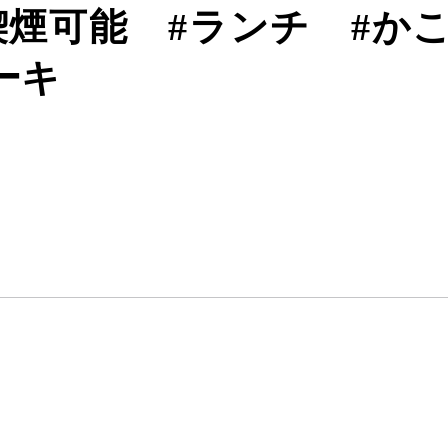
喫煙可能
#
ランチ
#
か
ーキ