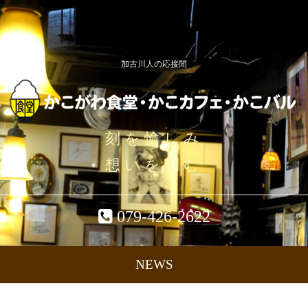
加古川人の応接間
刻を愉しみ
想いを刻む
079-426-2622
NEWS