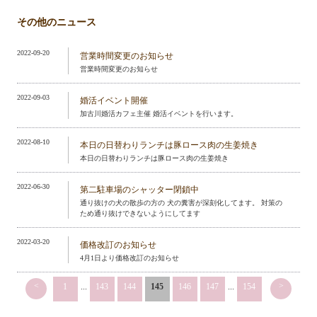
その他のニュース
2022-09-20
営業時間変更のお知らせ
営業時間変更のお知らせ
2022-09-03
婚活イベント開催
加古川婚活カフェ主催 婚活イベントを行います。
2022-08-10
本日の日替わりランチは豚ロース肉の生姜焼き
本日の日替わりランチは豚ロース肉の生姜焼き
2022-06-30
第二駐車場のシャッター閉鎖中
通り抜けの犬の散歩の方の 犬の糞害が深刻化してます。 対策の
ため通り抜けできないようにしてます
2022-03-20
価格改訂のお知らせ
4月1日より価格改訂のお知らせ
<
>
1
...
143
144
145
146
147
...
154