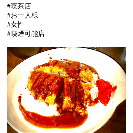
#喫茶店
#お一人様
#女性
#喫煙可能店