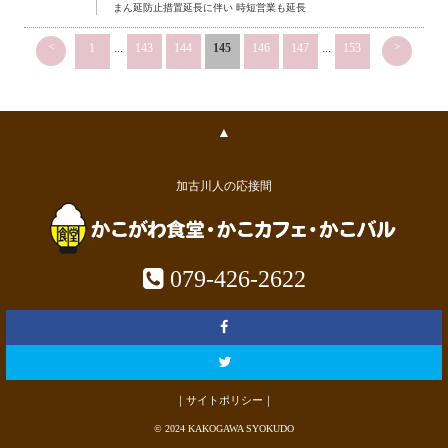
まん延防止措置延長に伴い 時短営業も延長
<
>
1
...
143
144
145
146
147
...
153
▲
加古川人の応接間
079-426-2622
｜サイトポリシー｜
© 2024 KAKOGAWA SYOKUDO