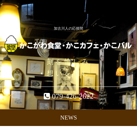
加古川人の応接間
刻を愉しみ
想いを刻む
079-426-2622
NEWS