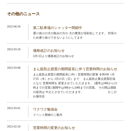
その他のニュース
2022-06-30
第二駐車場のシャッター閉鎖中
通り抜けの犬の散歩の方の 犬の糞害が深刻化してます。 対策の
ため通り抜けできないようにしてます
2022-03-20
価格改訂のお知らせ
4月1日より価格改訂のお知らせ
2022-03-08
まん延防止措置の期間延長に伴う営業時間のお知らせ
まん延防止措置の期間延長に伴い 営業時間の変更 令和4年 1月
27日（木）から 3月21日（日）まで まん延防止重点措置区域
となり 営業時間を 変更させていただきます。 (通常は9時から23
時までの営業) 期間中は9時から20時までの営業。 その間は酒類
の提供は 中止とさせていただきます。 かこが
わ珈琲店
2022-03-01
ワクワク勉強会
イベント開催のご案内
2022-02-20
営業時間の変更のお知らせ