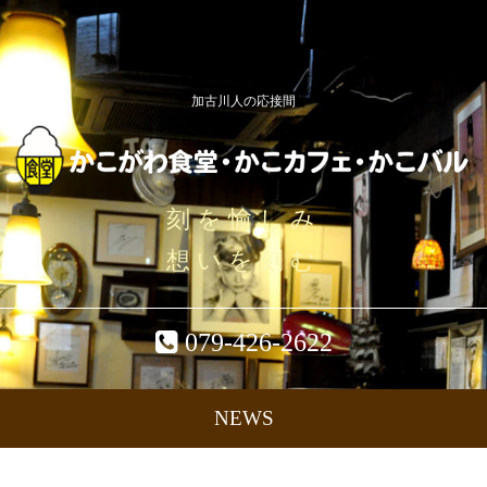
加古川人の応接間
刻を愉しみ
想いを刻む
079-426-2622
NEWS