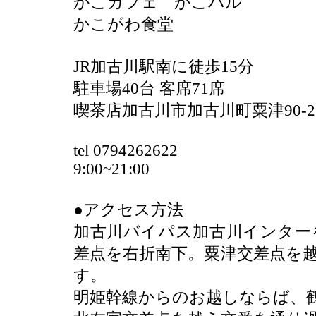
かこカフェ かこバル
かこがわ食堂
JR加古川駅南に徒歩15分
駐車場40台 客席71席
喫茶店加古川市加古川町粟津90-
tel 0794262622
9:00~21:00
●アクセス方法
加古川バイパス加古川インター
差点を右折南下。粟津交差点を越
す。
明姫幹線からのお越しならば、