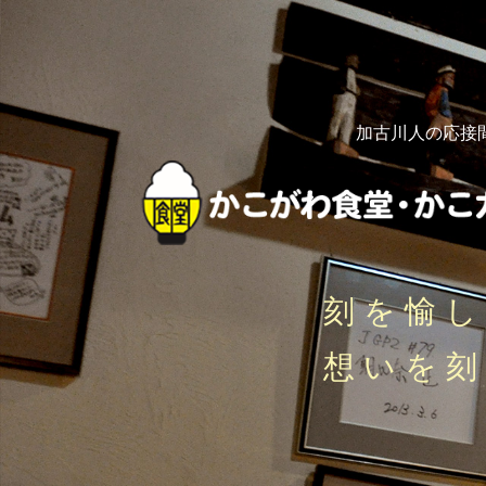
加古川人の応接
刻を愉
想いを