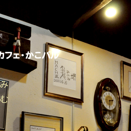
間
しみ
刻む