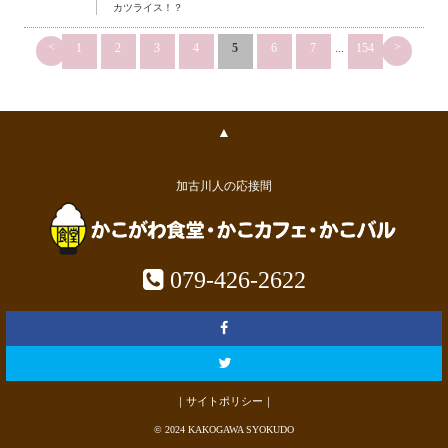
カツライス！？
<
>
1
2
3
4
5
6
7
...
154
▲
加古川人の応接間
079-426-2622
｜サイトポリシー｜
© 2024 KAKOGAWA SYOKUDO