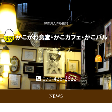
加古川人の応接間
刻を愉しみ
想いを刻む
079-426-2622
NEWS