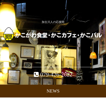
加古川人の応接間
刻を愉しみ
想いを刻む
079-426-2622
NEWS