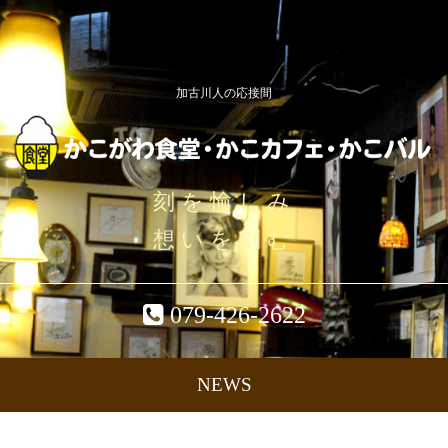
加古川人の応接間
刻を愉しみ
想いを刻む
079-426-2622
NEWS