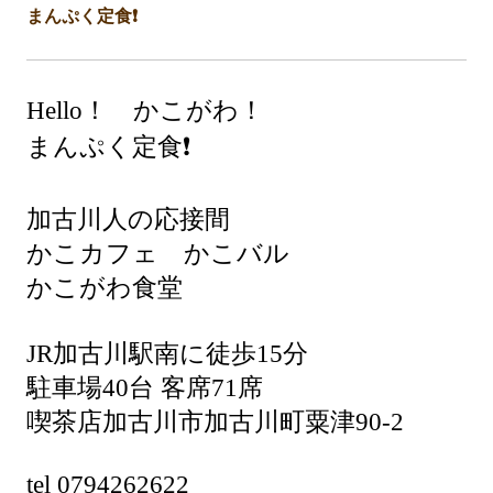
まんぷく定食❗️
Hello！ かこがわ！
まんぷく定食❗️
加古川人の応接間
かこカフェ かこバル
かこがわ食堂
JR加古川駅南に徒歩15分
駐車場40台 客席71席
喫茶店加古川市加古川町粟津90-2
tel 0794262622