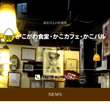
加古川人の応接間
刻を愉しみ
想いを刻む
079-426-2622
NEWS