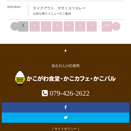
2026-08-02
テイクアウト ササミカツカレー
お持ち帰りメニューのご案内
<
>
1
2
3
4
5
6
7
...
154
▲
加古川人の応接間
079-426-2622
｜サイトポリシー｜