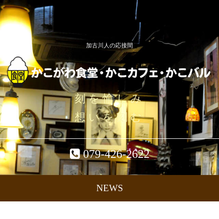
加古川人の応接間
刻を愉しみ
想いを刻む
079-426-2622
NEWS