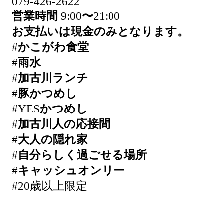
079-426-2622
営業時間
9:00
〜
21:00
お支払いは現金のみとなります。
#
かこがわ食堂
#
雨水
#
加古川ランチ
#
豚かつめし
#YES
かつめし
#
加古川人の応接間
#
大人の隠れ家
#
自分らしく過ごせる場所
#
キャッシュオンリー
#20歳以上限定