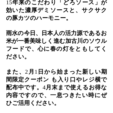
15
年来のこだわり「どろソース」が
効いた濃厚デミソースと、サクサク
の豚カツのハーモニー。
雨水の今日、日本人の活力源であるお
米が一番美味しく進む加古川のソウル
フードで、心に春の灯をともしてく
ださい。
また、
2
月
1
日から始まった新しい期
間限定クーポン
も入り口やレジ横で
配布中です。
4
月末まで使えるお得な
内容ですので、一息つきたい時にぜ
ひご活用ください。