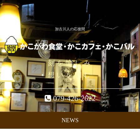
加古川人の応接間
刻を愉しみ
想いを刻む
079-426-2622
NEWS