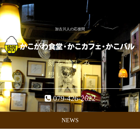
加古川人の応接間
刻を愉しみ
想いを刻む
079-426-2622
NEWS