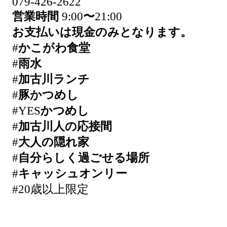
079-426-2622
営業時間
9:00
〜
21:00
お支払いは現金のみとなります。
#
かこがわ食堂
#
雨水
#
加古川ランチ
#
豚かつめし
#YES
かつめし
#
加古川人の応接間
#
大人の隠れ家
#
自分らしく過ごせる場所
#
キャッシュオンリー
#20歳以上限定