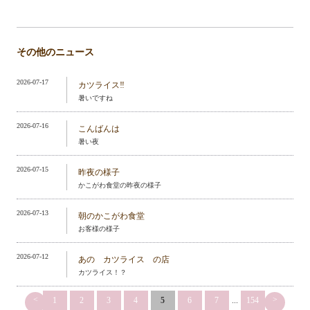
その他のニュース
2026-07-17
カツライス‼️
暑いですね
2026-07-16
こんばんは
暑い夜
2026-07-15
昨夜の様子
かこがわ食堂の昨夜の様子
2026-07-13
朝のかこがわ食堂
お客様の様子
2026-07-12
あの カツライス の店
カツライス！？
<
>
1
2
3
4
5
6
7
...
154