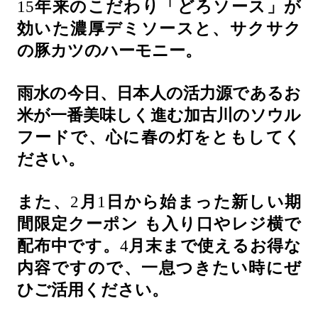
15
年来のこだわり「どろソース」が
効いた濃厚デミソースと、サクサク
の豚カツのハーモニー。
雨水の今日、日本人の活力源であるお
米が一番美味しく進む加古川のソウル
フードで、心に春の灯をともしてく
ださい。
また、
2
月
1
日から始まった新しい期
間限定クーポン
も入り口やレジ横で
配布中です。
4
月末まで使えるお得な
内容ですので、一息つきたい時にぜ
ひご活用ください。