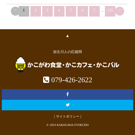
<
>
1
2
3
4
5
6
7
...
153
▲
加古川人の応接間
079-426-2622
｜サイトポリシー｜
© 2024 KAKOGAWA SYOKUDO