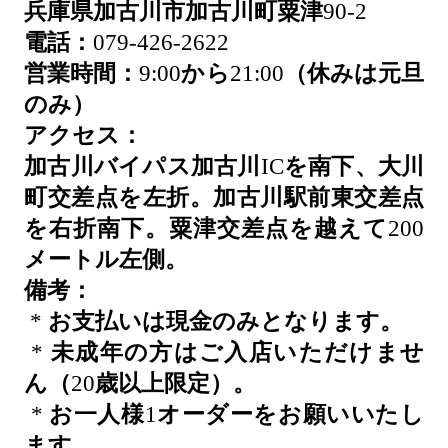
兵庫県加古川市加古川町粟津
90-2
電話：
079-426-2622
営業時間：
9:00
から
21:00
（休みは元旦
のみ）
アクセス：
加古川バイパス加古川
IC
を南下、大川
町交差点を左折。加古川駅前東交差点
を右折南下。粟津交差点を越えて
200
メートル左側。
備考：
*
お支払いは現金のみとなります。
*
未成年の方はご入店いただけませ
ん（
20
歳以上限定）。
*
お一人様
1
オーダーをお願いいたし
ます。