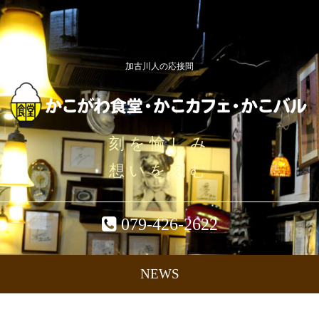
加古川人の応接間
刻を愉しみ
想いを刻む
079-426-2622
NEWS