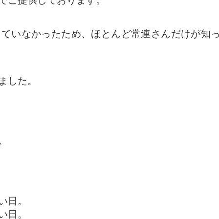
どでご提供しております。
きていなかったため、ほとんど常連さんだけが知
ました。
。
い日。
い日。