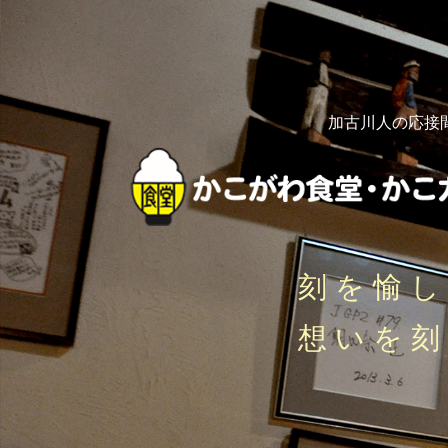
加古川人の応接
刻を愉
想いを