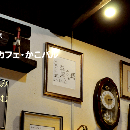
間
しみ
刻む