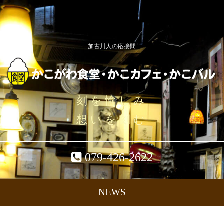
加古川人の応接間
刻を愉しみ
想いを刻む
079-426-2622
NEWS