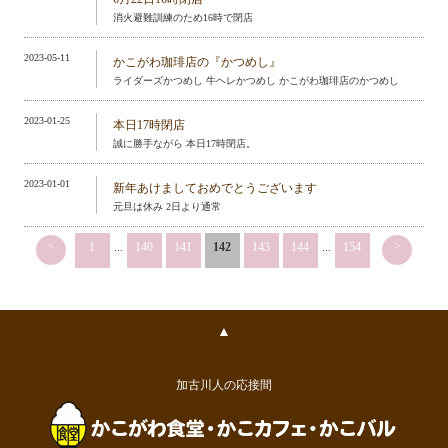
消火避難訓練のため16時で閉店
2023-05-11
かこがわ珈琲店の『かつめし』
ライダーズかつめし 牛ヘレかつめし かこがわ珈琲店のかつめし
2023-01-25
本日17時閉店
誠に勝手ながら 本日17時閉店。
2023-01-01
新年あけましておめでとうございます
元旦は休み 2日より通常
<
>
1
...
140
141
142
143
144
...
154
▲
加古川人の応接間