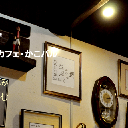
間
しみ
刻む