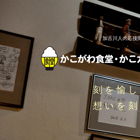
加古川人の応接
刻を愉
想いを