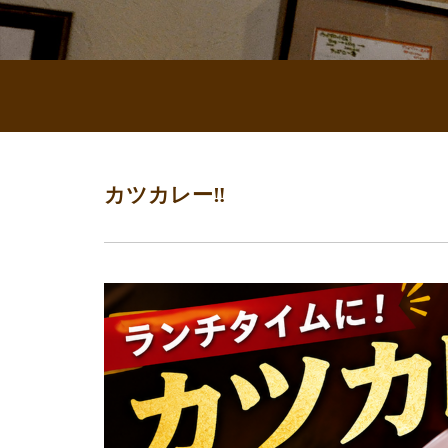
カツカレー‼️