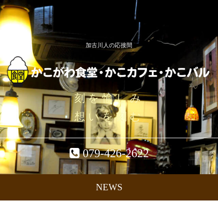
加古川人の応接間
刻を愉しみ
想いを刻む
079-426-2622
NEWS