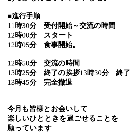
■
進行手順
11
時
30
分 受付開始～交流の時間
12
時
00
分 スタート
12
時
05
分 食事開始。
12
時
50
分 交流の時間
13
時
25
分 終了の挨拶
13
時
30
分 終了
13
時
45
分 完全撤退
今月も皆様とお会いして
楽しいひとときを過ごせることを
願っています