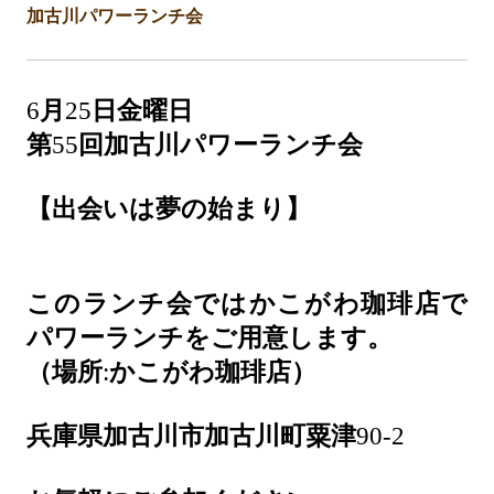
加古川パワーランチ会
6
月
25
日金曜日
第
55
回加古川パワーランチ会
【出会いは夢の始まり】
このランチ会ではかこがわ珈琲店で
パワーランチをご用意します。
（場所
:
かこがわ珈琲店）
兵庫県加古川市加古川町粟津
90-2