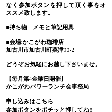
なく参加ボタンを押して頂く事をオ
ススメ致します。
■
持ち物 メモと筆記用具
■
会場
:
かこがわ珈琲店
加古川市加古川町粟津
90-2
どうぞお気軽にお越し下さいませ。
【毎月第
4
金曜日開催】
かこがわパワーランチ会事務局
申し込みはこちら
‼
参加ボタンをポチッと押してね