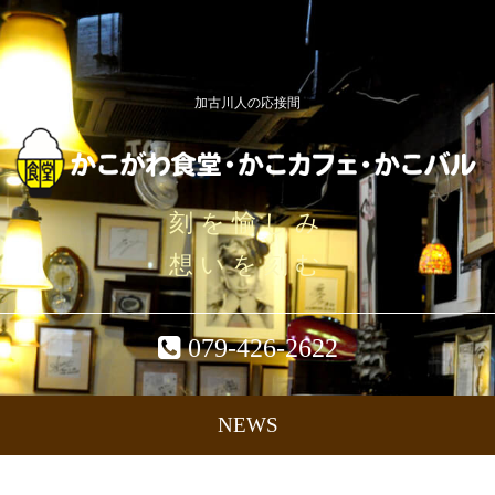
加古川人の応接間
刻を愉しみ
想いを刻む
079-426-2622
NEWS