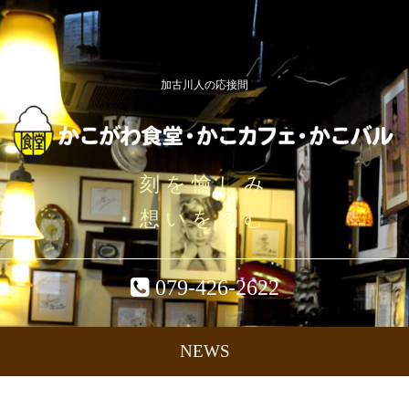
加古川人の応接間
刻を愉しみ
想いを刻む
079-426-2622
NEWS