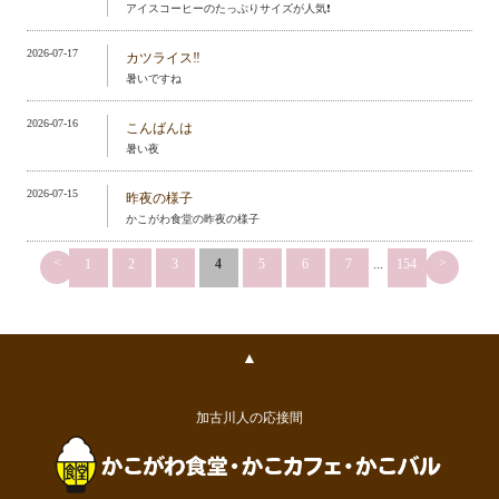
アイスコーヒーのたっぷりサイズが人気❗️
2026-07-17
カツライス‼️
暑いですね
2026-07-16
こんばんは
暑い夜
2026-07-15
昨夜の様子
かこがわ食堂の昨夜の様子
<
>
1
2
3
4
5
6
7
...
154
▲
加古川人の応接間