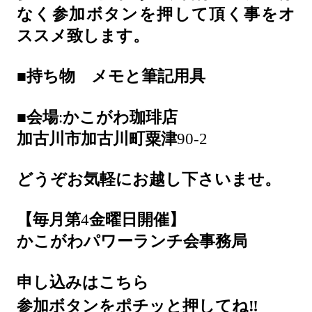
なく参加ボタンを押して頂く事をオ
ススメ致します。
■
持ち物 メモと筆記用具
■
会場
:
かこがわ珈琲店
加古川市加古川町粟津
90-2
どうぞお気軽にお越し下さいませ。
【毎月第
4
金曜日開催】
かこがわパワーランチ会事務局
申し込みはこちら
‼
参加ボタンをポチッと押してね