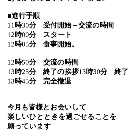
■
進行手順
11
時
30
分 受付開始～交流の時間
12
時
00
分 スタート
12
時
05
分 食事開始。
12
時
50
分 交流の時間
13
時
25
分 終了の挨拶
13
時
30
分 終了
13
時
45
分 完全撤退
今月も皆様とお会いして
楽しいひとときを過ごせることを
願っています