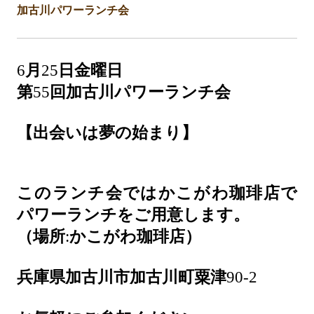
加古川パワーランチ会
6
月
25
日金曜日
第
55
回加古川パワーランチ会
【出会いは夢の始まり】
このランチ会ではかこがわ珈琲店で
パワーランチをご用意します。
（場所
:
かこがわ珈琲店）
兵庫県加古川市加古川町粟津
90-2