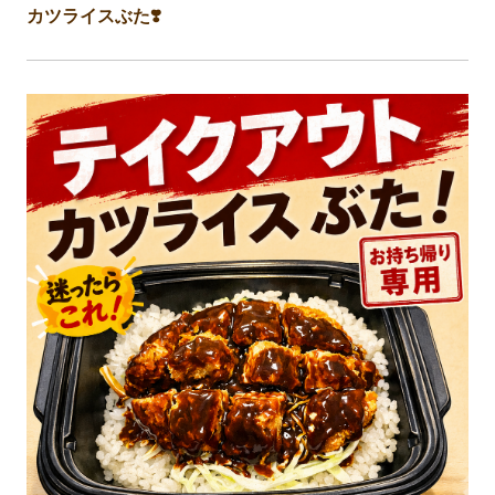
カツライスぶた❣️