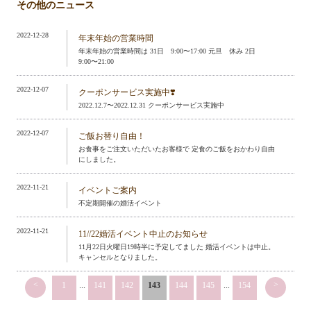
その他のニュース
2022-12-28
年末年始の営業時間
年末年始の営業時間は 31日 9:00〜17:00 元旦 休み 2日
9:00〜21:00
2022-12-07
クーポンサービス実施中❣️
2022.12.7〜2022.12.31 クーポンサービス実施中
2022-12-07
ご飯お替り自由！
お食事をご注文いただいたお客様で 定食のご飯をおかわり自由
にしました。
2022-11-21
イベントご案内
不定期開催の婚活イベント
2022-11-21
11//22婚活イベント中止のお知らせ
11月22日火曜日19時半に予定してました 婚活イベントは中止。
キャンセルとなりました。
<
>
1
...
141
142
143
144
145
...
154