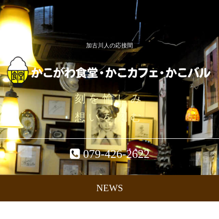
加古川人の応接間
刻を愉しみ
想いを刻む
079-426-2622
NEWS